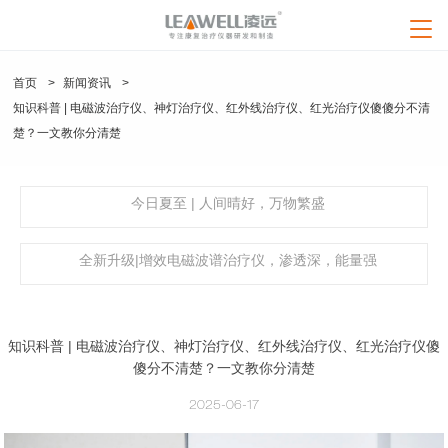
loading
凌远首页
首页
>
新闻资讯
>
知识科普 | 电磁波治疗仪、神灯治疗仪、红外线治疗仪、红光治疗仪傻傻分不清
产品中心
楚？一文教你分清楚
神灯治疗仪系列
疑问解答
今日夏至 | 人间晴好，万物繁盛
频谱治疗仪系列
产品解答
新闻资讯
红外线治疗仪系列
艾灸治疗仪
红外线治疗仪
全新升级|增效电磁波谱治疗仪，渗透深，能量强
行业资讯
频谱治疗仪（立式）
频谱治疗仪（708）
中频治疗仪系列
关于凌远
神灯治疗仪（TDP烤灯）
特定电磁波治疗仪
企业资讯
中频治疗仪
公司介绍
经络笔（电子针灸笔）
艾灸治疗仪系列
联系我们
健康资讯
知识科普 | 电磁波治疗仪、神灯治疗仪、红外线治疗仪、红光治疗仪傻
产品视频
公司优势
经络针灸笔系列
人才招聘
傻分不清楚？一文教你分清楚
品质认证
养生器械系列
售后服务
2025-06-17
企业资质
产品认证
加盟服务
专利技术
企业荣誉