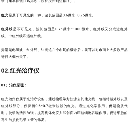
谱（频率按低往高排序，波长按长到短排序）。
红光
是属于可见光的一种，
波长范围是0.6微米~0.75微米。
红外线
是不可见光，波长范围是0.75微米~1000微米。红外线又分成近红外
线、中红外线和远红外线。
弄清楚电磁波、红外线、红光这几个名词的概念后，就可以对市面上大多数产品
进行大概分类了。
02.红光治疗仪
01）治疗原理：
红光治疗仪属于光治疗设备，通过物理学方法滤去其他光线，包括对紫外线以及
红外线部分，仅保留0.6~0.7微米波段的红光。通过光化学作用，促进物质代
谢，使细胞活性加强，提高机体免疫力和创面内巨噬细胞吞噬作用，促进细胞的
再生与损伤毛细血管的修复。