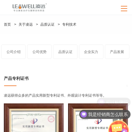
loading
凌远首页
首页
>
关于凌远
>
品质认证
>
专利技术
产品中心
神灯治疗仪系列
公司介绍
公司优势
品质认证
企业实力
产品发展
疑问解答
频谱治疗仪系列
产品解答
新闻资讯
红外线治疗仪系列
艾灸治疗仪
红外线治疗仪
行业资讯
产品专利证书
频谱治疗仪（立式）
频谱治疗仪（708）
中频治疗仪系列
关于凌远
神灯治疗仪（TDP烤灯）
特定电磁波治疗仪
s
企业资讯
中频治疗仪
公司介绍
经络笔（电子针灸笔）
艾灸治疗仪系列
凌远获得众多的产品实用新型专利证书、外观设计专利证书等等。
联系我们
健康资讯
可以贴牌吗
产品视频
公司优势
经络针灸笔系列
人才招聘
我是经销商怎么联系
品质认证
养生器械系列
售后服务
企业资质
产品认证
加盟服务
专利技术
企业荣誉