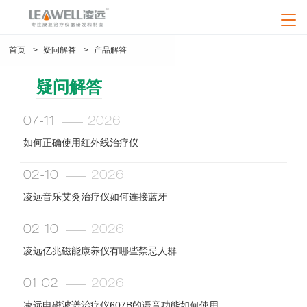
loading
首页
>
疑问解答
>
产品解答
凌远首页
疑问解答
产品中心
神灯治疗仪系列
07-11
2026
疑问解答
频谱治疗仪系列
如何正确使用红外线治疗仪
产品解答
新闻资讯
红外线治疗仪系列
艾灸治疗仪
红外线治疗仪
02-10
2026
行业资讯
频谱治疗仪（立式）
频谱治疗仪（708）
中频治疗仪系列
关于凌远
凌远音乐艾灸治疗仪如何连接蓝牙
神灯治疗仪（TDP烤灯）
特定电磁波治疗仪
企业资讯
中频治疗仪
公司介绍
经络笔（电子针灸笔）
艾灸治疗仪系列
联系我们
02-10
2026
健康资讯
产品视频
公司优势
经络针灸笔系列
人才招聘
凌远亿兆磁能康养仪有哪些禁忌人群
品质认证
养生器械系列
售后服务
01-02
2026
企业资质
产品认证
加盟服务
专利技术
企业荣誉
凌远电磁波谱治疗仪607B的语音功能如何使用