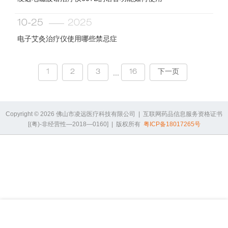
企业实力
10-25
2025
办公中心
生产车间
电子艾灸治疗仪使用哪些禁忌症
质控中心
产品发展
1
2
3
16
下一页
...
产品应用
研发团队
合作伙伴
Copyright © 2026 佛山市凌远医疗科技有限公司 | 互联网药品信息服务资格证书
[(粤)-非经营性—2018—0160] | 版权所有
粤ICP备18017265号