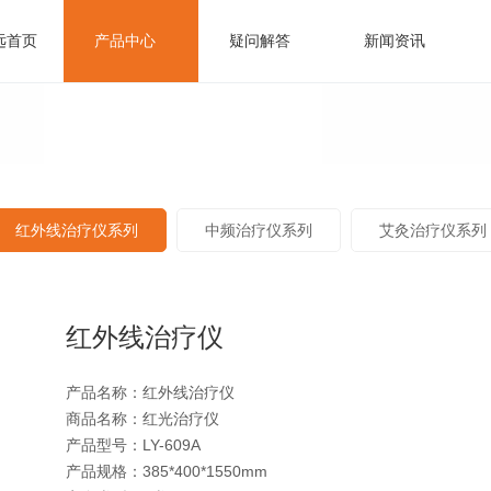
远首页
产品中心
疑问解答
新闻资讯
频谱治疗仪系列
产品视频
企业资讯
公司优势
售后服务
疗仪
中频治疗仪系列
企业实力
（708）
办公中心
波治疗仪
经络针灸笔系列
质控中心
电子针灸笔）
红外线治疗仪系列
中频治疗仪系列
艾灸治疗仪系列
红外线治疗仪
产品名称：红外线治疗仪
商品名称：红光治疗仪
产品型号：LY-609A
产品规格：385*400*1550mm