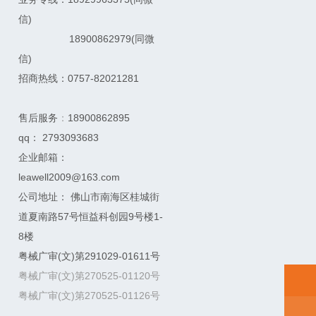
信)
18900862979
(同微
信)
招商热线：0757-82021281
售后服务
：
18900862895
qq： 2793093683
企业邮箱：
leawell2009@163.com
公司地址： 佛山市南海区桂城街
道夏南路57号恒益科创园9号楼1-
8楼
粤械广审(文)第291029-01611号
粤械广审(文)第270525-01120号
粤械广审(文)第270525-01126号