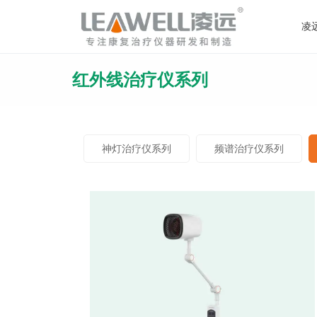
loading
凌
神灯治疗仪系列
产品解答
行业资讯
公司介绍
人才招聘
红外线治疗仪系列
艾灸治疗仪
红外线治
红外线治疗仪系列
健康资讯
品质认证
加盟服务
频谱治疗仪（立式）
频谱治疗仪
企业资质
产品认证
艾灸治疗仪系列
神灯治疗仪（TDP烤灯）
特定电磁
专利技术
企业荣誉
中频治疗仪
经络笔（
养生器械系列
产品发展
神灯治疗仪系列
频谱治疗仪系列
产品应用
研发团队
合作伙伴