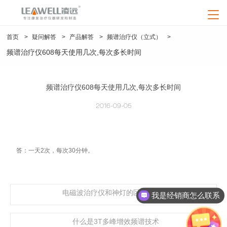
loading
首页
>
疑问解答
>
产品解答
>
频谱治疗仪（立式）
>
凌远首页
频谱治疗仪608每天使用几次,每次多长时间
产品中心
神灯治疗仪系列
频谱治疗仪608每天使用几次,每次多长时间
疑问解答
频谱治疗仪系列
2016-09-05
产品解答
新闻资讯
红外线治疗仪系列
艾灸治疗仪
红外线治疗仪
行业资讯
频谱治疗仪（立式）
频谱治疗仪（708）
中频治疗仪系列
关于凌远
神灯治疗仪（TDP烤灯）
特定电磁波治疗仪
答：一天2次，每次30分钟。
企业资讯
中频治疗仪
公司介绍
经络笔（电子针灸笔）
艾灸治疗仪系列
联系我们
健康资讯
产品视频
公司优势
经络针灸笔系列
人才招聘
电磁波治疗仪和神灯的区别有哪些
我是经销商怎么联系
品质认证
养生器械系列
售后服务
企业资质
产品认证
什么是3T多峰增效频谱技术
加盟服务
专利技术
企业荣誉