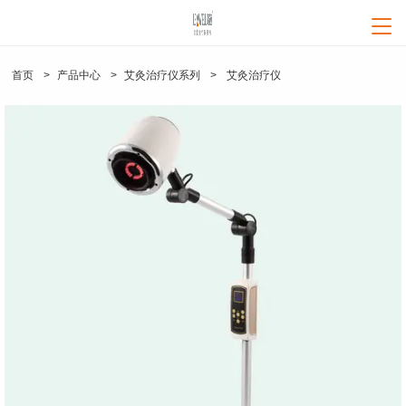
loading
凌远首页
首页
>
产品中心
>
艾灸治疗仪系列
>
艾灸治疗仪
产品中心
神灯治疗仪系列
疑问解答
频谱治疗仪系列
产品解答
新闻资讯
红外线治疗仪系列
艾灸治疗仪
红外线治疗仪
行业资讯
频谱治疗仪（立式）
频谱治疗仪（708）
中频治疗仪系列
关于凌远
神灯治疗仪（TDP烤灯）
特定电磁波治疗仪
企业资讯
中频治疗仪
公司介绍
经络笔（电子针灸笔）
艾灸治疗仪系列
联系我们
健康资讯
产品视频
公司优势
经络针灸笔系列
人才招聘
品质认证
养生器械系列
售后服务
企业资质
产品认证
加盟服务
专利技术
企业荣誉