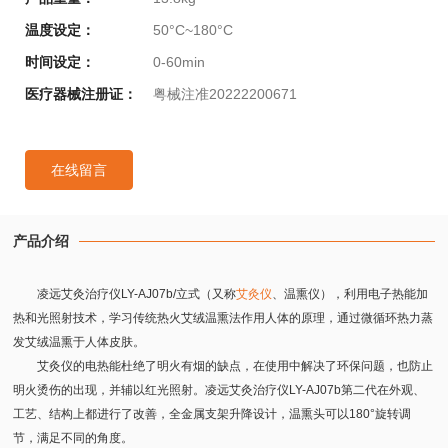
温度设定：
50°C~180°C
时间设定：
0-60min
医疗器械注册证：
粤械注准20222200671
在线留言
产品介绍
凌远艾灸治疗仪LY-AJ07b/立式（又称
艾灸仪
、温熏仪），利用电子热能加
热和光照射技术，学习传统热火艾绒温熏法作用人体的原理，通过微循环热力蒸
发艾绒温熏于人体皮肤。
艾灸仪的电热能杜绝了明火有烟的缺点，在使用中解决了环保问题，也防止
明火烫伤的出现，并辅以红光照射。凌远艾灸治疗仪LY-AJ07b第二代在外观、
工艺、结构上都进行了改善，全金属支架升降设计，温熏头可以180°旋转调
节，满足不同的角度。