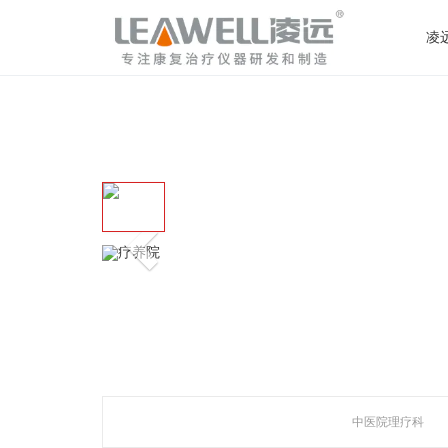
loading
凌
神灯治疗仪系列
产品解答
行业资讯
公司介绍
人才招聘
艾灸治疗仪
红外线治
红外线治疗仪系列
健康资讯
品质认证
加盟服务
频谱治疗仪（立式）
频谱治疗仪
企业资质
产品认证
艾灸治疗仪系列
神灯治疗仪（TDP烤灯）
特定电磁
专利技术
企业荣誉
中频治疗仪
经络笔（
上
养生器械系列
产品发展
一
产品应用
研发团队
条
合作伙伴
中医院理疗科