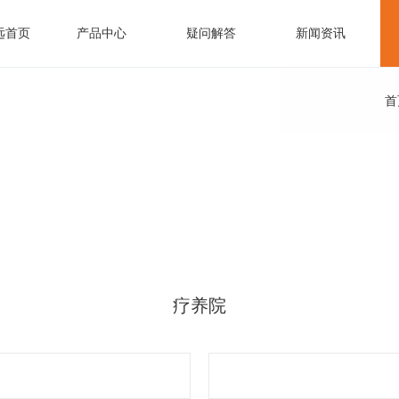
远首页
产品中心
疑问解答
新闻资讯
频谱治疗仪系列
产品视频
企业资讯
公司优势
售后服务
疗仪
首
中频治疗仪系列
企业实力
（708）
办公中心
波治疗仪
经络针灸笔系列
质控中心
电子针灸笔）
疗养院