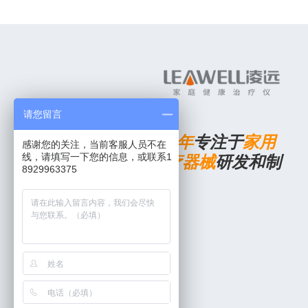
请您留言
16
年
专注于
家用
感谢您的关注，当前客服人员不在
医疗器械
研发和制
线，请填写一下您的信息，或联系1
8929963375
造