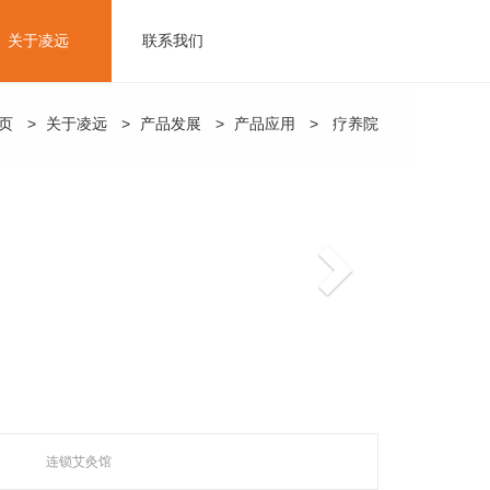
关于凌远
联系我们
Sear
页
>
关于凌远
>
产品发展
>
产品应用
>
疗养院
生产车间
下
一
条
连锁艾灸馆